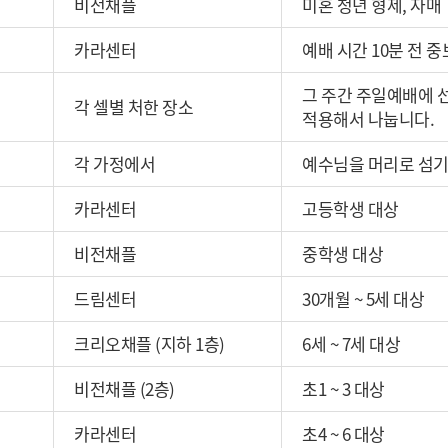
비전채플
미혼 청년 형제, 자매
카라센터
예배 시간 10분 전 
그 주간 주일예배에 
각 셀별 처한 장소
적용해서 나눕니다.
각 가정에서
예수님을 머리로 섬기
카라센터
고등학생 대상
비전채플
중학생 대상
드림센터
30개월 ~ 5세 대상
크리오채플 (지하 1층)
6세 ~ 7세 대상
비전채플 (2층)
초1 ~ 3 대상
카라센터
초4 ~ 6 대상