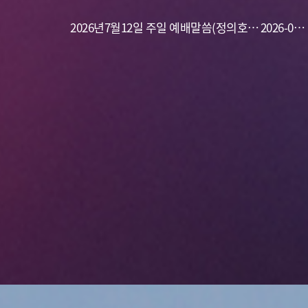
목사) 기도의 능력
2026년7월12일 주일 예배말씀(정의호
19
2026-07-
목사) 개척 사역의 실제
12