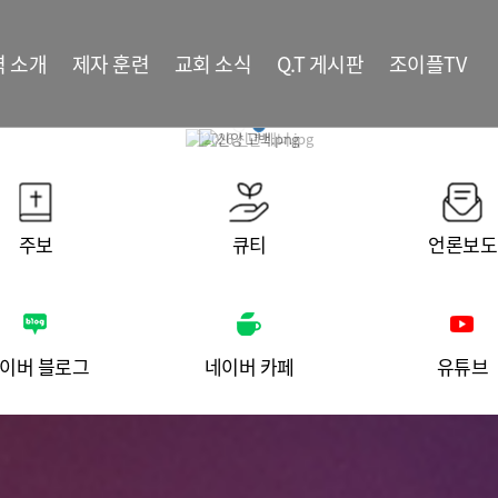
역 소개
제자 훈련
교회 소식
Q.T 게시판
조이플TV
주보
큐티
언론보도
이버 블로그
네이버 카페
유튜브