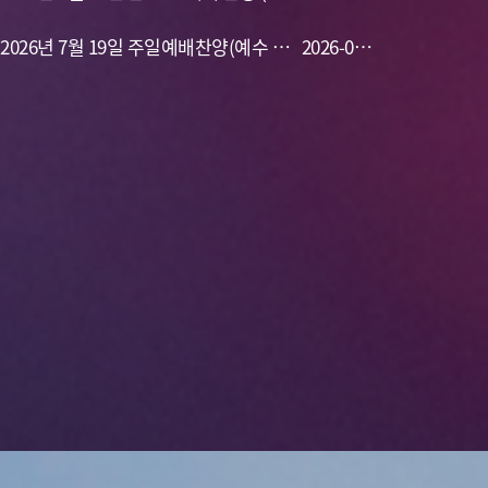
예수 온 맘 다해)
maker,생명 주께 있네,주님의 임재 앞에
2026년 7월 19일 주일예배찬양(예수 열
24
2026-07-
서,나의 기도하는 것보다,주님 큰 영광 받
방의 소망,이 눈에 아무 증거 아니뵈어도,
19
으소서,보좌에 계신 이와 어린 양께)
전능하신 나의 주 하나님은, 나의 믿음 주
께 있네)