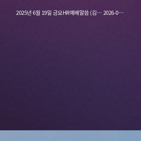
규 목사) 하나님과의 사귐
2025년 6월 19일 금요HR예배말씀 (김용
10
2026-06-
식 목사)고난을 어떻게 감당해야하는가?
19