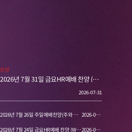
찬양
2026년 7월 31일 금요HR예배 찬양 (주
이름 찬양,나의 등 뒤에서,주 날 구원했으
니,두려워 말라,이제 역전되리라,주님만
2026-07-31
이 왕이십니다)
2026년 7월 26일 주일예배찬양(주와 같
2026-07-
이 길 가는 것,아무도 예배하지 않는,나의
2026년 7월 24일 금요HR예배 찬양 (Way
26
2026-07-