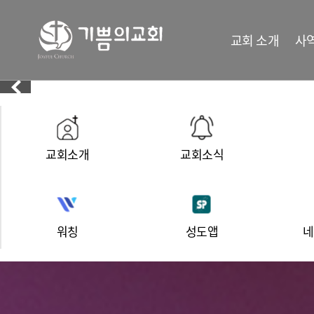
교회 소개
사
교회소개
교회소식
워칭
성도앱
네