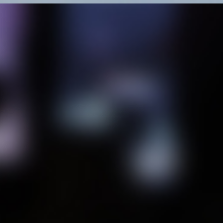
5.
로뎀 나무 아래에 누워 자더니 천사가 그를
어루만지며 그에게 이르되 일어나서
먹으라 하는지라
6.
본즉 머리맡에 숯불에 구운 떡과 한 병 물이
있더라 이에 먹고 마시고 다시 누웠더니
7.
여호와의 천사가 또 다시 와서 어루만지며
이르되 일어나 먹으라 네가 갈 길을 다 가지
못할까 하노라 하는지라
8.
이에 일어나 먹고 마시고 그 음식물의 힘을
의지하여 사십 주 사십 야를 가서 하나님의
산 호렙에 이르니라