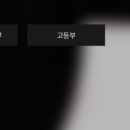
부
고등부