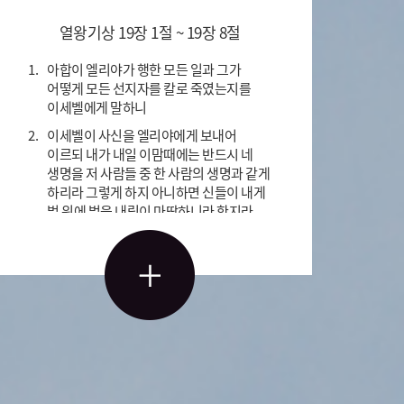
열왕기상 19장 1절 ~ 19장 8절
1.
아합이 엘리야가 행한 모든 일과 그가
어떻게 모든 선지자를 칼로 죽였는지를
이세벨에게 말하니
2.
이세벨이 사신을 엘리야에게 보내어
이르되 내가 내일 이맘때에는 반드시 네
생명을 저 사람들 중 한 사람의 생명과 같게
하리라 그렇게 하지 아니하면 신들이 내게
벌 위에 벌을 내림이 마땅하니라 한지라
3.
그가 이 형편을 보고 일어나 자기의 생명을
위해 도망하여 유다에 속한 브엘세바에
이르러 자기의 사환을 그 곳에 머물게 하고
4.
자기 자신은 광야로 들어가 하룻길쯤 가서
한 로뎀 나무 아래에 앉아서 자기가 죽기를
원하여 이르되 여호와여 넉넉하오니 지금
내 생명을 거두시옵소서 나는 내
조상들보다 낫지 못하니이다 하고