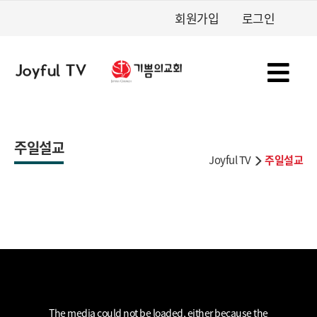
회원가입
로그인
주일설교
Joyful TV
주일설교
This
is
a
The media could not be loaded, either because the
modal