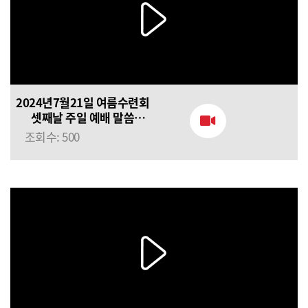
2024년7월21일 여름수련회
셋째날 주일 예배 말씀
(정의호목사) 세상을
조회수: 500
사랑하지 말라