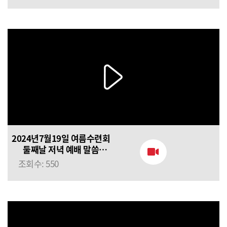
2024년7월19일 여름수련회
둘째날 저녁 예배 말씀
(정의호 목사) 거룩한 산
조회수: 550
제물이 되라