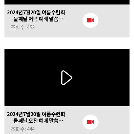
2024년7월20일 여름수련회
둘째날 저녁 예배 말씀
(정의호목사) 음행을 피하라
조회수: 453
2024년7월20일 여름수련회
둘째날 오전 예배 말씀
(손인규 목사) 깨끗함을
조회수: 444
받으라