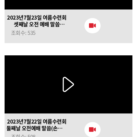
2023년7월23일 여름수련회
셋째날 오전 예배 말씀
(정의호 목사님) 상 받을 믿음
조회수: 535
2023년7월22일 여름수련회
둘째날 오전예배 말씀(손인규
목사님) 하나님 나라가
조회수: 508