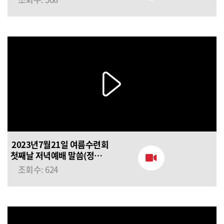
임하는 믿음
2023년7월21일 여름수련회
첫째날 저녁예배 말씀(정의호
목사님) 구원받을 믿음
조회수: 624