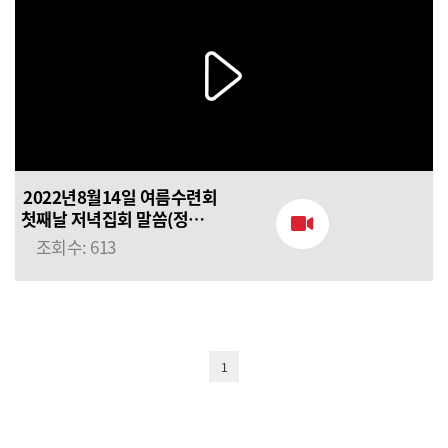
2022년8월14일 여름수련회
첫째날 저녁집회 말씀(정의호
목사님) 예수님에 대한
조회수: 613
예언적 사랑
1