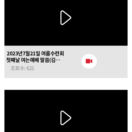
2023년7월21일 여름수련회
첫째날 여는예배 말씀(김용식
목사님) 우리의 치료자 예수
조회수: 621
그리스도