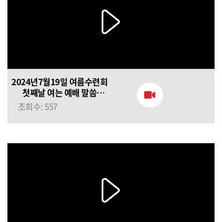
2024년7월19일 여름수련회
첫째날 여는 예배 말씀
(김용식 목사님) 아버지께로
조회수: 557
돌아가자