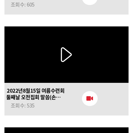
목사님) 많은 죄 사함, 많은
조회수: 605
사랑
2022년8월15일 여름수련회
둘째날 오전집회 말씀(손인규
목사님) 나를 새롭게 하시는
조회수: 535
예수님