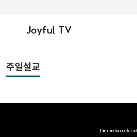
주일설교
This
is
a
The media could not 
modal
window.