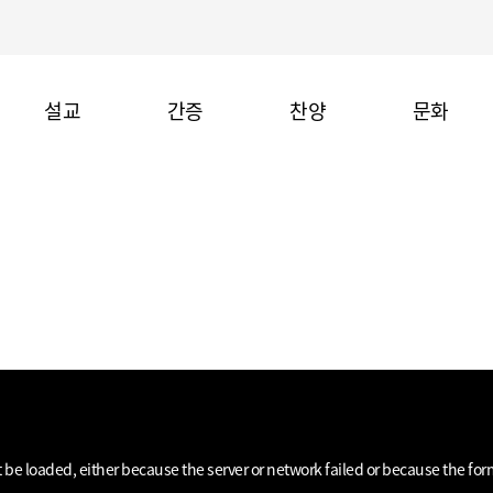
설교
간증
찬양
문화
be loaded, either because the server or network failed or because the for