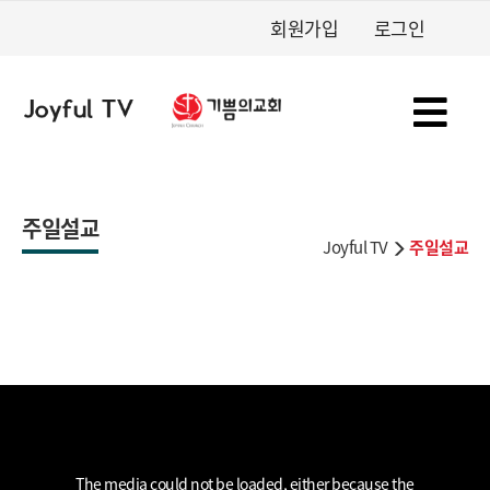
회원가입
로그인
주일설교
Joyful TV
주일설교
This
is
a
The media could not be loaded, either because the
modal